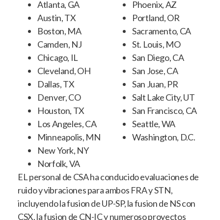
Atlanta, GA
Phoenix, AZ
Austin, TX
Portland, OR
Boston, MA
Sacramento, CA
Camden, NJ
St. Louis, MO
Chicago, IL
San Diego, CA
Cleveland, OH
San Jose, CA
Dallas, TX
San Juan, PR
Denver, CO
Salt Lake City, UT
Houston, TX
San Francisco, CA
Los Angeles, CA
Seattle, WA
Minneapolis, MN
Washington, D.C.
New York, NY
Norfolk, VA
EL personal de CSA ha conducido evaluaciones de
ruido y vibraciones para ambos FRA y STN,
incluyendo la fusion de UP-SP, la fusion de NS con
CSX, la fusion de CN-IC y numeroso proyectos